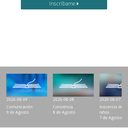
Inscríbame
2026-08-09
2026-08-08
2026-08-07
Comunicación
Conciencia
Inocencia de lo
9 de Agosto
8 de Agosto
niños
7 de Agosto