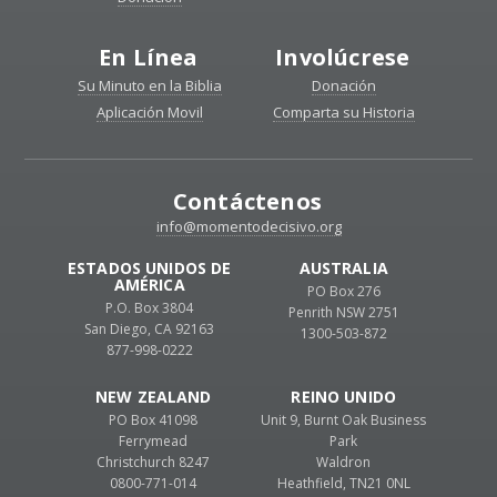
En Línea
Involúcrese
Su Minuto en la Biblia
Donación
Aplicación Movil
Comparta su Historia
Contáctenos
info@momentodecisivo.org
ESTADOS UNIDOS DE
AUSTRALIA
AMÉRICA
PO Box 276
P.O. Box 3804
Penrith NSW 2751
San Diego, CA 92163
1300-503-872
877-998-0222
NEW ZEALAND
REINO UNIDO
PO Box 41098
Unit 9, Burnt Oak Business
Ferrymead
Park
Christchurch 8247
Waldron
0800-771-014
Heathfield, TN21 0NL