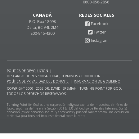
0800-058-2856
CANADÁ
P.O. Box 18098
Delta, BC V4L 2M4
800-946-4300
POLITICA DE DEVOLUCION
|
DESCARGO DE RESPONSABILIDAD, TÉRMINOS Y CONDICIONES
|
POLÍTICA DE PRIVACIDAD DEL DONANTE
|
INFORMACIÓN DE GOBIERNO
|
COPYRIGHT 2000 - 2026 DR. DAVID JEREMIAH | TURNING POINT FOR GOD.
TODOS LOS DERECHOS RESERVADOS.
Turning Point for God es una corporación religiosa exenta de impuestos, sin fines de
lucro, según se define en la Sección 501 (c) (3) del Código de Rentas Internas. Su (s)
donación (es) de donación son muy apreciadas y pueden calificar como una deducción
caritativa para fines del impuesto federal sobre la renta.