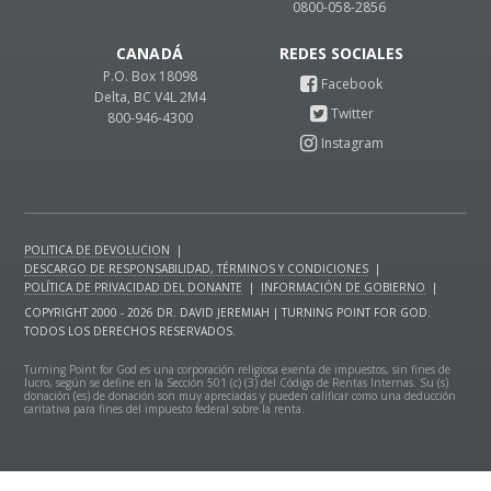
0800-058-2856
CANADÁ
P.O. Box 18098
Delta, BC V4L 2M4
800-946-4300
POLITICA DE DEVOLUCION
|
DESCARGO DE RESPONSABILIDAD, TÉRMINOS Y CONDICIONES
|
POLÍTICA DE PRIVACIDAD DEL DONANTE
|
INFORMACIÓN DE GOBIERNO
|
COPYRIGHT 2000 - 2026 DR. DAVID JEREMIAH | TURNING POINT FOR GOD.
TODOS LOS DERECHOS RESERVADOS.
Turning Point for God es una corporación religiosa exenta de impuestos, sin fines de
lucro, según se define en la Sección 501 (c) (3) del Código de Rentas Internas. Su (s)
donación (es) de donación son muy apreciadas y pueden calificar como una deducción
caritativa para fines del impuesto federal sobre la renta.