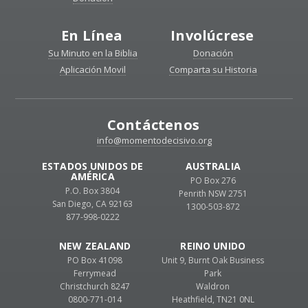
En Línea
Involúcrese
Su Minuto en la Biblia
Donación
Aplicación Movil
Comparta su Historia
Contáctenos
info@momentodecisivo.org
ESTADOS UNIDOS DE
AUSTRALIA
AMÉRICA
PO Box 276
P.O. Box 3804
Penrith NSW 2751
San Diego, CA 92163
1300-503-872
877-998-0222
NEW ZEALAND
REINO UNIDO
PO Box 41098
Unit 9, Burnt Oak Business
Ferrymead
Park
Christchurch 8247
Waldron
0800-771-014
Heathfield, TN21 0NL