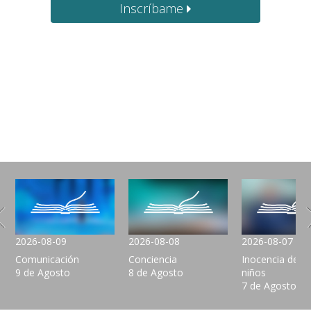
Inscríbame
2026-08-09
2026-08-08
2026-08-07
Comunicación
Conciencia
Inocencia de lo
9 de Agosto
8 de Agosto
niños
7 de Agosto