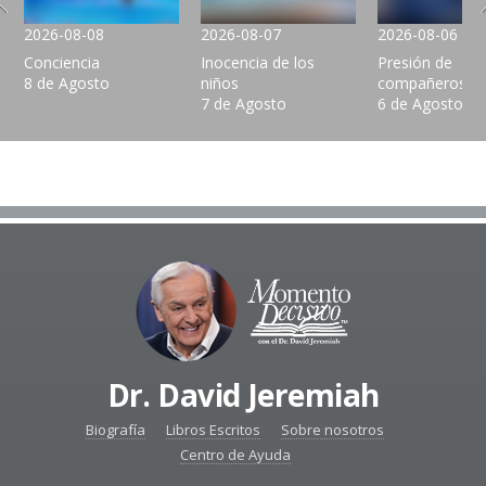
2026-08-08
2026-08-07
2026-08-06
Conciencia
Inocencia de los
Presión de
8 de Agosto
niños
compañeros
7 de Agosto
6 de Agosto
Dr. David Jeremiah
Biografía
Libros Escritos
Sobre nosotros
Centro de Ayuda