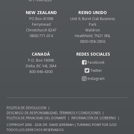
NEW ZEALAND
REINO UNIDO
PO Box 41098
Unit 9, Burnt Oak Business
Ferrymead
Park
Christchurch 8247
Waldron
0800-771-014
Heathfield, TN21 0NL
0800-058-2856
CANADÁ
P.O. Box 18098
Delta, BC V4L 2M4
800-946-4300
POLITICA DE DEVOLUCION
|
DESCARGO DE RESPONSABILIDAD, TÉRMINOS Y CONDICIONES
|
POLÍTICA DE PRIVACIDAD DEL DONANTE
|
INFORMACIÓN DE GOBIERNO
|
COPYRIGHT 2000 - 2026 DR. DAVID JEREMIAH | TURNING POINT FOR GOD.
TODOS LOS DERECHOS RESERVADOS.