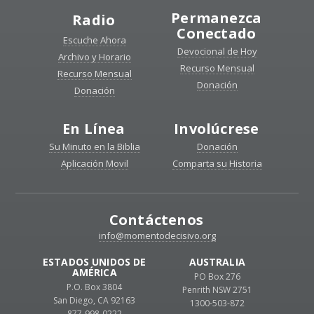
Permanezca
Radio
Conectado
Escuche Ahora
Devocional de Hoy
Archivo y Horario
Recurso Mensual
Recurso Mensual
Donación
Donación
En Línea
Involúcrese
Su Minuto en la Biblia
Donación
Aplicación Movil
Comparta su Historia
Contáctenos
info@momentodecisivo.org
ESTADOS UNIDOS DE
AUSTRALIA
AMÉRICA
PO Box 276
P.O. Box 3804
Penrith NSW 2751
San Diego, CA 92163
1300-503-872
877-998-0222