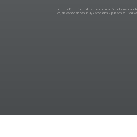
Turning Point for God es una corporación religiosa exenta
(es) de donación son muy apreciadas y pueden calificar co