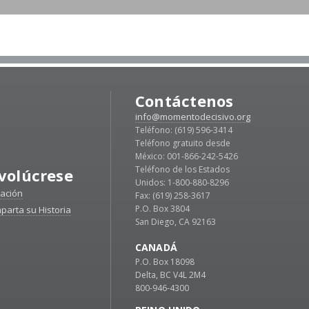
Contáctenos
info@momentodecisivo.org
Teléfono: (619) 596-3414
Teléfono gratuito desde
México: 001-866-242-5426
Teléfono de los Estados
volúcrese
Unidos: 1-800-880-8296
ación
Fax: (619) 258-3617
P.O. Box 3804
parta su Historia
San Diego, CA 92163
CANADÁ
P.O. Box 18098
Delta, BC V4L 2M4
800-946-4300