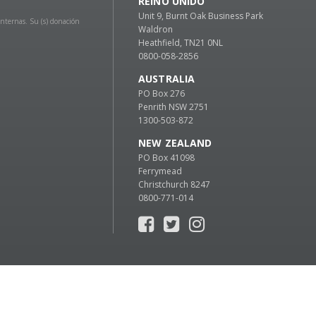
REINO UNIDO
Unit 9, Burnt Oak Business Park
Internas. Su (s) donación
Waldron
Heathfield, TN21 0NL
0800-058-2856
AUSTRALIA
PO Box 276
Penrith NSW 2751
1300-503-872
NEW ZEALAND
PO Box 41098
Ferrymead
Christchurch 8247
0800-771-014