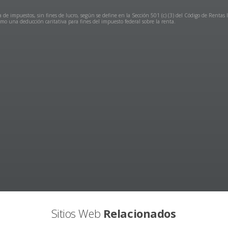
 de impuestos, sin fines de lucro, según se define en la Sección 501 (c) (3) del Código de Rentas 
mo una deducción caritativa para fines del impuesto federal sobre la renta.
Sitios Web
Relacionados