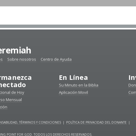
Jeremiah
os
Sobre nosotros
Centro de Ayuda
rmanezca
En Línea
In
nectado
Su Minuto en la Biblia
Don
ional de Hoy
Aplicación Movil
Com
rso Mensual
ción
SABILIDAD, TÉRMINOS Y CONDICIONES
|
POLÍTICA DE PRIVACIDAD DEL DONANTE
|
URNING POINT FOR GOD. TODOS LOS DERECHOS RESERVADOS.