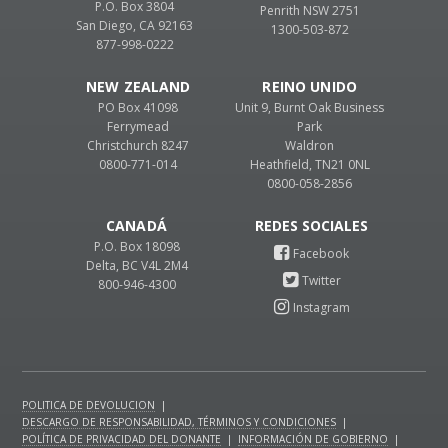
P.O. Box 3804
Penrith NSW 2751
San Diego, CA 92163
1300-503-872
877-998-0222
NEW ZEALAND
REINO UNIDO
PO Box 41098
Unit 9, Burnt Oak Business
Ferrymead
Park
Christchurch 8247
Waldron
0800-771-014
Heathfield, TN21 0NL
0800-058-2856
CANADÁ
P.O. Box 18098
Delta, BC V4L 2M4
800-946-4300
POLITICA DE DEVOLUCION
|
DESCARGO DE RESPONSABILIDAD, TÉRMINOS Y CONDICIONES
|
POLÍTICA DE PRIVACIDAD DEL DONANTE
|
INFORMACIÓN DE GOBIERNO
|