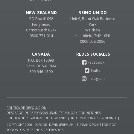
NEW ZEALAND
REINO UNIDO
PO Box 41098
Unit 9, Burnt Oak Business
Ferrymead
Park
Christchurch 8247
Waldron
0800-771-014
Heathfield, TN21 0NL
0800-058-2856
CANADÁ
P.O. Box 18098
Delta, BC V4L 2M4
800-946-4300
POLITICA DE DEVOLUCION
|
DESCARGO DE RESPONSABILIDAD, TÉRMINOS Y CONDICIONES
|
POLÍTICA DE PRIVACIDAD DEL DONANTE
|
INFORMACIÓN DE GOBIERNO
|
COPYRIGHT 2000 - 2026 DR. DAVID JEREMIAH | TURNING POINT FOR GOD.
TODOS LOS DERECHOS RESERVADOS.