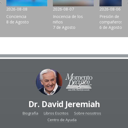
2026-08-08
2026-08-07
2026-08-06
Conciencia
Inocencia de los
Presión de
8 de Agosto
niños
compañeros
7 de Agosto
6 de Agosto
Dr. David Jeremiah
Biografía
Libros Escritos
Sobre nosotros
Centro de Ayuda