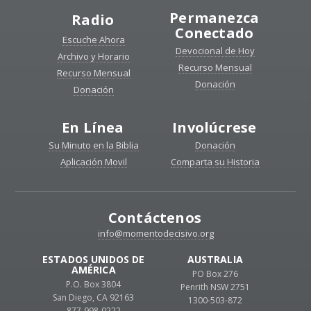
Permanezca
Radio
Conectado
Escuche Ahora
Devocional de Hoy
Archivo y Horario
Recurso Mensual
Recurso Mensual
Donación
Donación
En Línea
Involúcrese
Su Minuto en la Biblia
Donación
Aplicación Movil
Comparta su Historia
Contáctenos
info@momentodecisivo.org
ESTADOS UNIDOS DE
AUSTRALIA
AMÉRICA
PO Box 276
P.O. Box 3804
Penrith NSW 2751
San Diego, CA 92163
1300-503-872
877-998-0222