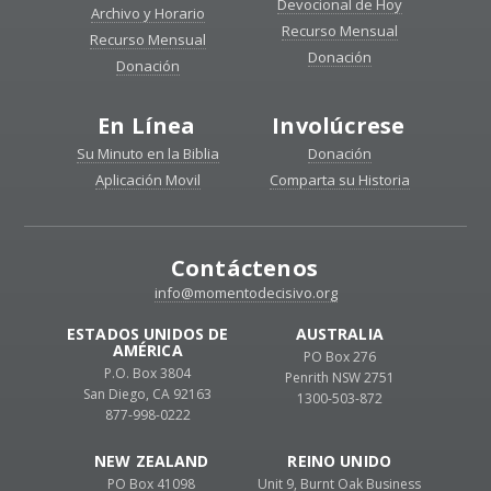
Devocional de Hoy
Archivo y Horario
Recurso Mensual
Recurso Mensual
Donación
Donación
En Línea
Involúcrese
Su Minuto en la Biblia
Donación
Aplicación Movil
Comparta su Historia
Contáctenos
info@momentodecisivo.org
ESTADOS UNIDOS DE
AUSTRALIA
AMÉRICA
PO Box 276
P.O. Box 3804
Penrith NSW 2751
San Diego, CA 92163
1300-503-872
877-998-0222
NEW ZEALAND
REINO UNIDO
PO Box 41098
Unit 9, Burnt Oak Business