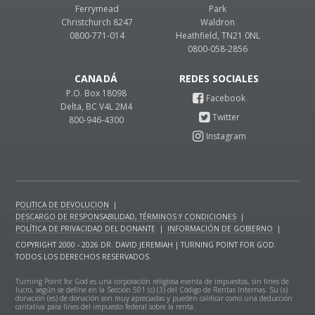
Ferrymead
Park
Christchurch 8247
Waldron
0800-771-014
Heathfield, TN21 0NL
0800-058-2856
CANADÁ
P.O. Box 18098
Delta, BC V4L 2M4
800-946-4300
POLITICA DE DEVOLUCION
|
DESCARGO DE RESPONSABILIDAD, TÉRMINOS Y CONDICIONES
|
POLÍTICA DE PRIVACIDAD DEL DONANTE
|
INFORMACIÓN DE GOBIERNO
|
COPYRIGHT 2000 - 2026 DR. DAVID JEREMIAH | TURNING POINT FOR GOD.
TODOS LOS DERECHOS RESERVADOS.
Turning Point for God es una corporación religiosa exenta de impuestos, sin fines de
lucro, según se define en la Sección 501 (c) (3) del Código de Rentas Internas. Su (s)
donación (es) de donación son muy apreciadas y pueden calificar como una deducción
caritativa para fines del impuesto federal sobre la renta.