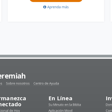
Aprenda más
Jeremiah
os
Sobre nosotros
Centro de Ayuda
rmanezca
En Línea
In
nectado
Su Minuto en la Biblia
Don
ional de Hoy
Aplicación Movil
Com