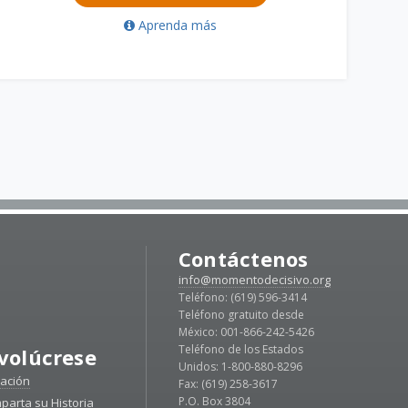
Aprenda más
Contáctenos
info@momentodecisivo.org
Teléfono: (619) 596-3414
Teléfono gratuito desde
México: 001-866-242-5426
Teléfono de los Estados
volúcrese
Unidos: 1-800-880-8296
ación
Fax: (619) 258-3617
P.O. Box 3804
parta su Historia