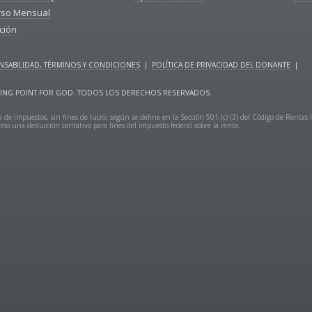
rso Mensual
ción
SABILIDAD, TÉRMINOS Y CONDICIONES
|
POLÍTICA DE PRIVACIDAD DEL DONANTE
|
URNING POINT FOR GOD. TODOS LOS DERECHOS RESERVADOS.
 de impuestos, sin fines de lucro, según se define en la Sección 501 (c) (3) del Código de Rentas 
mo una deducción caritativa para fines del impuesto federal sobre la renta.