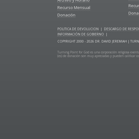
Archivo y Horario
Recu
Recurso Mensual
Dona
Donación
POLITICA DE DEVOLUCION
|
DESCARGO DE RESPON
INFORMACIÓN DE GOBIERNO
|
COPYRIGHT 2000 - 2026 DR. DAVID JEREMIAH | T
Turning Point for God es una corporación religiosa exenta
(es) de donación son muy apreciadas y pueden calificar co