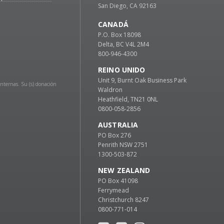
San Diego, CA 92163
CANADÁ
P.O. Box 18098
Delta, BC V4L 2M4
800-946-4300
REINO UNIDO
Unit 9, Burnt Oak Business Park
Internas. Su (s) donación
Waldron
Heathfield, TN21 0NL
0800-058-2856
AUSTRALIA
PO Box 276
Penrith NSW 2751
1300-503-872
NEW ZEALAND
PO Box 41098
Ferrymead
Christchurch 8247
0800-771-014