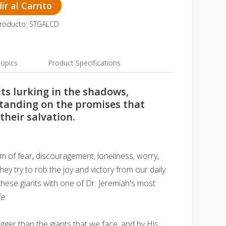
r al Carrito
Producto: STGALCD
opics
Product Specifications
nts lurking in the shadows,
standing on the promises that
heir salvation.
m of fear, discouragement, loneliness, worry,
ey try to rob the joy and victory from our daily
these giants with one of Dr. Jeremiah's most
fe
.
igger than the giants that we face, and by His