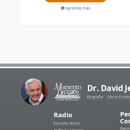
Aprenda más
Dr. David 
Biografía
Libros Escrit
Pe
Radio
Co
Escuche Ahora
Devoc