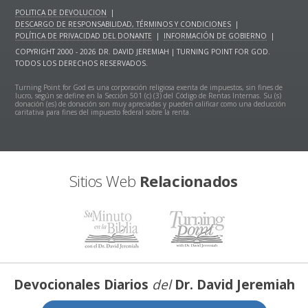
POLITICA DE DEVOLUCION
|
DESCARGO DE RESPONSABILIDAD, TÉRMINOS Y CONDICIONES
|
POLÍTICA DE PRIVACIDAD DEL DONANTE
|
INFORMACIÓN DE GOBIERNO
|
COPYRIGHT 2000 - 2026 DR. DAVID JEREMIAH | TURNING POINT FOR GOD.
TODOS LOS DERECHOS RESERVADOS.
Turning Point for God es una corporación religiosa exenta de impuestos, sin fines de
lucro, según se define en la Sección 501 (c) (3) del Código de Rentas Internas. Su (s)
donación (es) de donación son muy apreciadas y pueden calificar como una deducción
caritativa para fines del impuesto federal sobre la renta.
Sitios Web
Relacionados
Devocionales Diarios
del
Dr. David Jeremiah