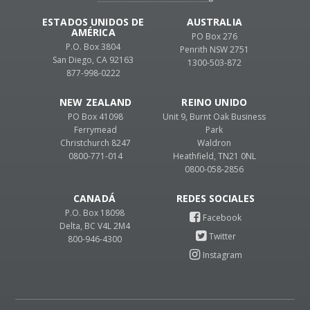
ESTADOS UNIDOS DE
AUSTRALIA
AMÉRICA
PO Box 276
P.O. Box 3804
Penrith NSW 2751
San Diego, CA 92163
1300-503-872
877-998-0222
NEW ZEALAND
REINO UNIDO
PO Box 41098
Unit 9, Burnt Oak Business
Ferrymead
Park
Christchurch 8247
Waldron
0800-771-014
Heathfield, TN21 0NL
0800-058-2856
CANADÁ
P.O. Box 18098
Delta, BC V4L 2M4
800-946-4300