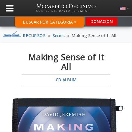
Momento Decisivo
CON EL DR. DAVID JEREMIAH
DONACIÓN
BUSCAR POR CATEGORÍA
RECURSOS
»
Series
»
Making Sense of It All
Making Sense of It
All
CD ALBUM