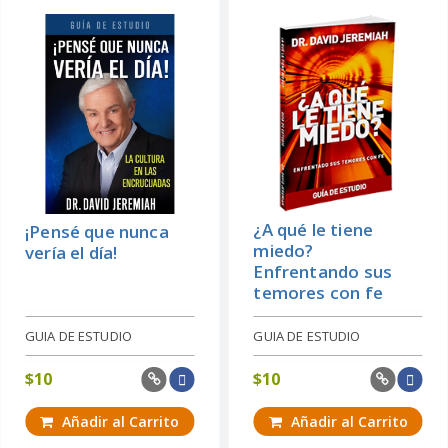
¿A qué le tiene
¡Pensé que nunca
miedo?
vería el día!
Enfrentando sus
temores con fe
GUIA DE ESTUDIO
GUIA DE ESTUDIO
$
10
$
10
Añadir al Carrito
Añadir al Carrito