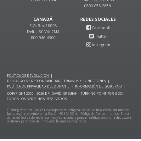
0800-058-2856
CANADÁ
P.O. Box 18098
Delta, BC V4L 2M4
800-946-4300
POLITICA DE DEVOLUCION
|
DESCARGO DE RESPONSABILIDAD, TÉRMINOS Y CONDICIONES
|
POLÍTICA DE PRIVACIDAD DEL DONANTE
|
INFORMACIÓN DE GOBIERNO
|
COPYRIGHT 2000 - 2026 DR. DAVID JEREMIAH | TURNING POINT FOR GOD.
TODOS LOS DERECHOS RESERVADOS.
Turning Point for God es una corporación religiosa exenta de impuestos, sin fines de
lucro, según se define en la Sección 501 (c) (3) del Código de Rentas Internas. Su (s)
donación (es) de donación son muy apreciadas y pueden calificar como una deducción
caritativa para fines del impuesto federal sobre la renta.