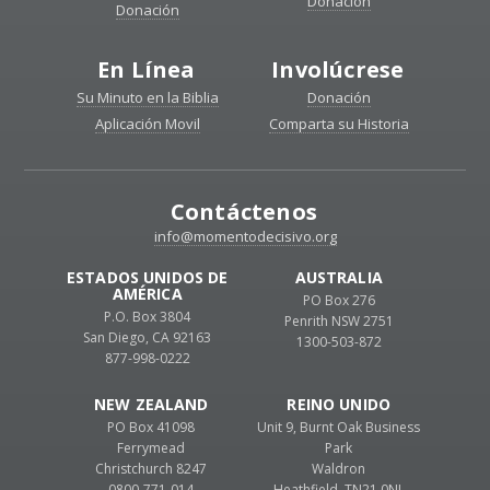
Donación
Donación
En Línea
Involúcrese
Su Minuto en la Biblia
Donación
Aplicación Movil
Comparta su Historia
Contáctenos
info@momentodecisivo.org
ESTADOS UNIDOS DE
AUSTRALIA
AMÉRICA
PO Box 276
P.O. Box 3804
Penrith NSW 2751
San Diego, CA 92163
1300-503-872
877-998-0222
NEW ZEALAND
REINO UNIDO
PO Box 41098
Unit 9, Burnt Oak Business
Ferrymead
Park
Christchurch 8247
Waldron
0800-771-014
Heathfield, TN21 0NL