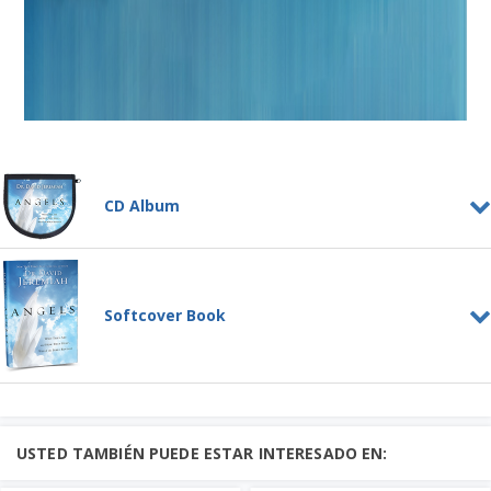
CD Album
Angels - Who They Are and
How They Help
CD ALBUM
Softcover Book
People have long been fascinated by
stories of angel sightings, yet many
Aprenda más
contemporary beliefs about ...
Angels - Who They Are and
Añadir al Carrito
How They Help
Price: $65
SOFTCOVER BOOK
People have long been fascinated by
USTED TAMBIÉN PUEDE ESTAR INTERESADO EN:
stories of angel sightings, yet many
contemporary beliefs about ...