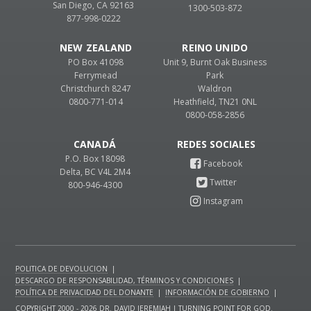
San Diego, CA 92163
1300-503-872
877-998-0222
NEW ZEALAND
REINO UNIDO
PO Box 41098
Unit 9, Burnt Oak Business
Ferrymead
Park
Christchurch 8247
Waldron
0800-771-014
Heathfield, TN21 0NL
0800-058-2856
CANADÁ
P.O. Box 18098
Delta, BC V4L 2M4
800-946-4300
POLITICA DE DEVOLUCION
|
DESCARGO DE RESPONSABILIDAD, TÉRMINOS Y CONDICIONES
|
POLÍTICA DE PRIVACIDAD DEL DONANTE
|
INFORMACIÓN DE GOBIERNO
|
COPYRIGHT 2000 - 2026 DR. DAVID JEREMIAH | TURNING POINT FOR GOD.