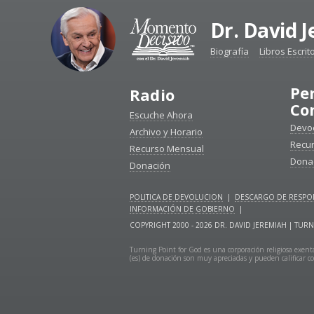
Dr. David 
Biografía
Libros Escrit
Pe
Radio
Co
Escuche Ahora
Devoc
Archivo y Horario
Recu
Recurso Mensual
Dona
Donación
POLITICA DE DEVOLUCION
|
DESCARGO DE RESPON
INFORMACIÓN DE GOBIERNO
|
COPYRIGHT 2000 - 2026 DR. DAVID JEREMIAH | T
Turning Point for God es una corporación religiosa exenta
(es) de donación son muy apreciadas y pueden calificar co