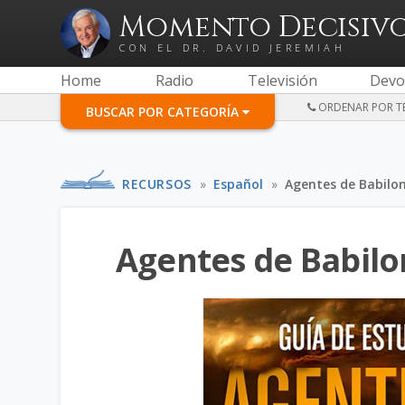
Momento Decisiv
CON EL DR. DAVID JEREMIAH
Home
Radio
Televisión
Devo
ORDENAR POR TE
BUSCAR POR CATEGORÍA
RECURSOS
»
Español
»
Agentes de Babilon
Agentes de Babilo