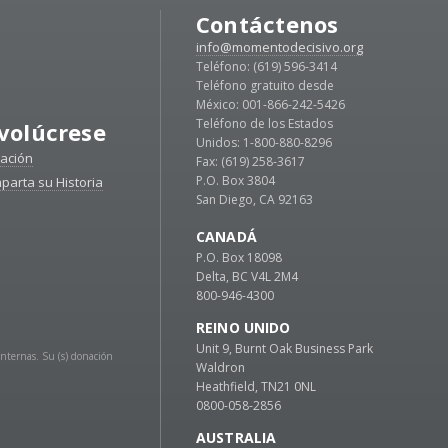
Contáctenos
info@momentodecisivo.org
Teléfono: (619) 596-3414
Teléfono gratuito desde
México: 001-866-242-5426
Teléfono de los Estados
volúcrese
Unidos: 1-800-880-8296
ación
Fax: (619) 258-3617
P.O. Box 3804
parta su Historia
San Diego, CA 92163
CANADÁ
P.O. Box 18098
Delta, BC V4L 2M4
800-946-4300
REINO UNIDO
Unit 9, Burnt Oak Business Park
Internas. Su (s) donación
Waldron
Heathfield, TN21 0NL
0800-058-2856
AUSTRALIA