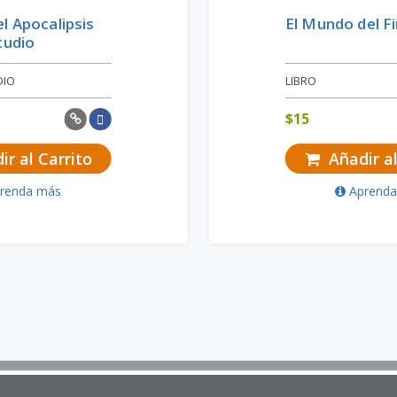
l Apocalipsis
El Mundo del F
tudio
DIO
LIBRO
$
15
r al Carrito
Añadir al
renda más
Aprend