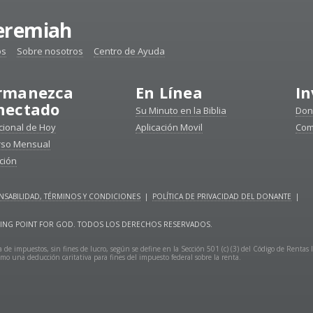
Jeremiah
os
Sobre nosotros
Centro de Ayuda
rmanezca
En Línea
In
nectado
Su Minuto en la Biblia
Don
ional de Hoy
Aplicación Movil
Com
rso Mensual
ción
SABILIDAD, TÉRMINOS Y CONDICIONES
|
POLÍTICA DE PRIVACIDAD DEL DONANTE
|
URNING POINT FOR GOD. TODOS LOS DERECHOS RESERVADOS.
 de impuestos, sin fines de lucro, según se define en la Sección 501 (c) (3) del Código de Rentas 
mo una deducción caritativa para fines del impuesto federal sobre la renta.