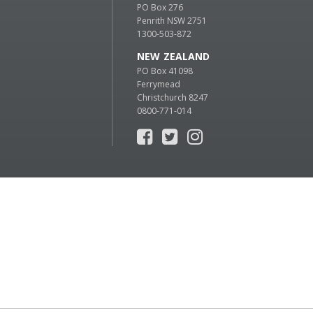
PO Box 276
Penrith NSW 2751
1300-503-872
NEW ZEALAND
PO Box 41098
Ferrymead
Christchurch 8247
0800-771-014