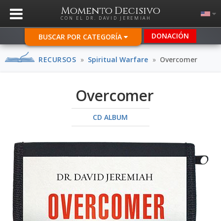
Momento Decisivo
CON EL DR. DAVID JEREMIAH
DONACIÓN
BUSCAR POR CATEGORÍA
RECURSOS
»
Spiritual Warfare
»
Overcomer
Overcomer
CD ALBUM