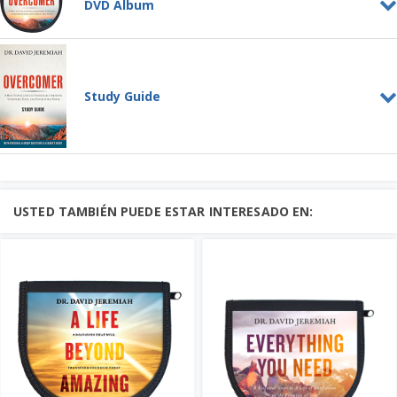
DVD Album
Overcomer DVD album
DVD ALBUM
We all overcome obstacles—regardless
of how big or small....
Study Guide
Aprenda más
Añadir al Carrito
Price: $150
Overcomer
STUDY GUIDE
We all overcome obstacles—regardless
of how big or small....
USTED TAMBIÉN PUEDE ESTAR INTERESADO EN:
Añadir al Carrito
Price: $10
Aprenda más