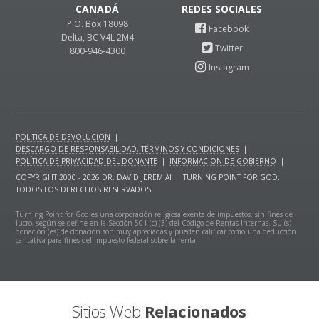
CANADÁ
P.O. Box 18098
Delta, BC V4L 2M4
800-946-4300
POLITICA DE DEVOLUCION
|
DESCARGO DE RESPONSABILIDAD, TÉRMINOS Y CONDICIONES
|
POLÍTICA DE PRIVACIDAD DEL DONANTE
|
INFORMACIÓN DE GOBIERNO
|
COPYRIGHT 2000 - 2026 DR. DAVID JEREMIAH | TURNING POINT FOR GOD.
TODOS LOS DERECHOS RESERVADOS.
Turning Point for God es una corporación religiosa exenta de impuestos, sin fines de
lucro, según se define en la Sección 501 (c) (3) del Código de Rentas Internas. Su (s)
donación (es) de donación son muy apreciadas y pueden calificar como una deducción
caritativa para fines del impuesto federal sobre la renta.
Sitios Web
Relacionados