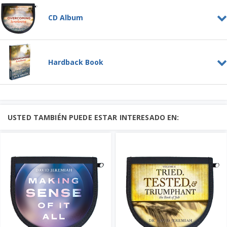
CD Album
Overcoming Loneliness
CD ALBUM
Hardback Book
Loneliness is an emotion that touches
almost every person's life at some
point....
Overcoming Loneliness
Aprenda más
Añadir al Carrito
HARDBACK BOOK
Loneliness may well be the disease of
Price: $65
our time....
USTED TAMBIÉN PUEDE ESTAR INTERESADO EN:
Añadir al Carrito
Aprenda más
Price: $20