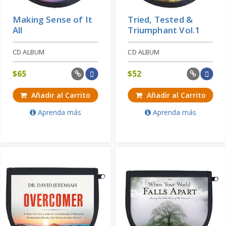
Making Sense of It
Tried, Tested &
All
Triumphant Vol.1
CD ALBUM
CD ALBUM
$
65
$
52
Añadir al Carrito
Añadir al Carrito
Aprenda más
Aprenda más