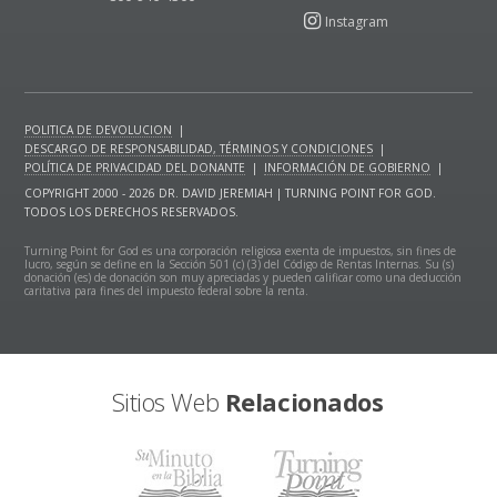
POLITICA DE DEVOLUCION
|
DESCARGO DE RESPONSABILIDAD, TÉRMINOS Y CONDICIONES
|
POLÍTICA DE PRIVACIDAD DEL DONANTE
|
INFORMACIÓN DE GOBIERNO
|
COPYRIGHT 2000 - 2026 DR. DAVID JEREMIAH | TURNING POINT FOR GOD.
TODOS LOS DERECHOS RESERVADOS.
Turning Point for God es una corporación religiosa exenta de impuestos, sin fines de
lucro, según se define en la Sección 501 (c) (3) del Código de Rentas Internas. Su (s)
donación (es) de donación son muy apreciadas y pueden calificar como una deducción
caritativa para fines del impuesto federal sobre la renta.
Sitios Web
Relacionados