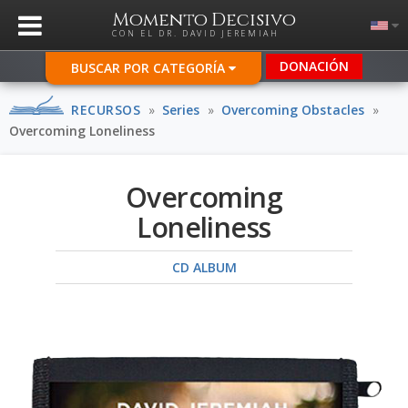
Momento Decisivo
CON EL DR. DAVID JEREMIAH
DONACIÓN
BUSCAR POR CATEGORÍA
RECURSOS
»
Series
»
Overcoming Obstacles
»
Overcoming Loneliness
Overcoming
Loneliness
CD ALBUM