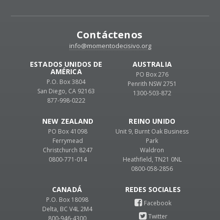
Contáctenos
info@momentodecisivo.org
ESTADOS UNIDOS DE
AUSTRALIA
AMÉRICA
PO Box 276
P.O. Box 3804
Penrith NSW 2751
San Diego, CA 92163
1300-503-872
877-998-0222
NEW ZEALAND
REINO UNIDO
PO Box 41098
Unit 9, Burnt Oak Business
Ferrymead
Park
Christchurch 8247
Waldron
0800-771-014
Heathfield, TN21 0NL
0800-058-2856
CANADÁ
P.O. Box 18098
Delta, BC V4L 2M4
800-946-4300