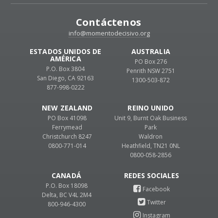
Contáctenos
info@momentodecisivo.org
ESTADOS UNIDOS DE
AUSTRALIA
AMÉRICA
PO Box 276
P.O. Box 3804
Penrith NSW 2751
San Diego, CA 92163
1300-503-872
877-998-0222
NEW ZEALAND
REINO UNIDO
PO Box 41098
Unit 9, Burnt Oak Business
Ferrymead
Park
Christchurch 8247
Waldron
0800-771-014
Heathfield, TN21 0NL
0800-058-2856
CANADÁ
P.O. Box 18098
Delta, BC V4L 2M4
800-946-4300