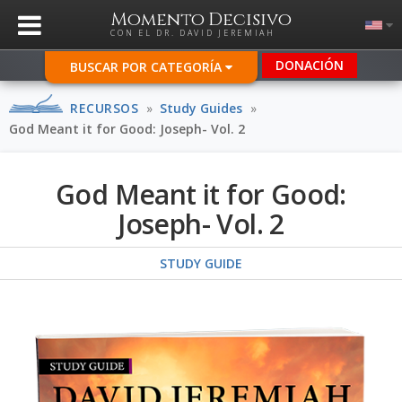
Momento Decisivo
CON EL DR. DAVID JEREMIAH
DONACIÓN
BUSCAR POR CATEGORÍA
RECURSOS
»
Study Guides
»
God Meant it for Good: Joseph- Vol. 2
God Meant it for Good:
Joseph- Vol. 2
STUDY GUIDE