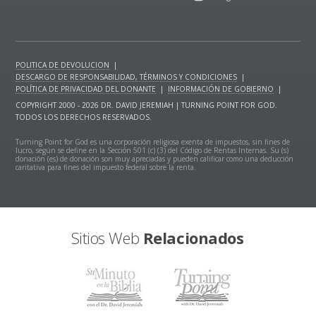
POLITICA DE DEVOLUCION
|
DESCARGO DE RESPONSABILIDAD, TÉRMINOS Y CONDICIONES
|
POLÍTICA DE PRIVACIDAD DEL DONANTE
|
INFORMACIÓN DE GOBIERNO
|
COPYRIGHT 2000 - 2026 DR. DAVID JEREMIAH | TURNING POINT FOR GOD.
TODOS LOS DERECHOS RESERVADOS.
Turning Point for God es una corporación religiosa exenta de impuestos, sin fines de
lucro, según se define en la Sección 501 (c) (3) del Código de Rentas Internas. Su (s)
donación (es) de donación son muy apreciadas y pueden calificar como una deducción
caritativa para fines del impuesto federal sobre la renta.
Sitios Web
Relacionados