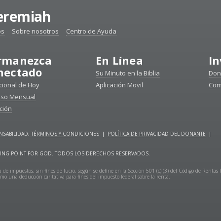
Jeremiah
os
Sobre nosotros
Centro de Ayuda
rmanezca
En Línea
In
nectado
Su Minuto en la Biblia
Don
ional de Hoy
Aplicación Movil
Com
rso Mensual
ción
SABILIDAD, TÉRMINOS Y CONDICIONES
|
POLÍTICA DE PRIVACIDAD DEL DONANTE
|
URNING POINT FOR GOD. TODOS LOS DERECHOS RESERVADOS.
 de impuestos, sin fines de lucro, según se define en la Sección 501 (c) (3) del Código de Rentas 
mo una deducción caritativa para fines del impuesto federal sobre la renta.