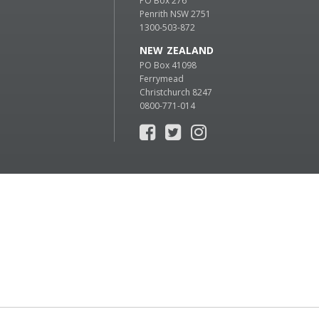
PO Box 276
Penrith NSW 2751
1300-503-872
NEW ZEALAND
PO Box 41098
Ferrymead
Christchurch 8247
0800-771-014