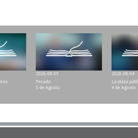
2026-08-05
2026-08-04
eros
Pecado
La plaza públ
5 de Agosto
4 de Agosto