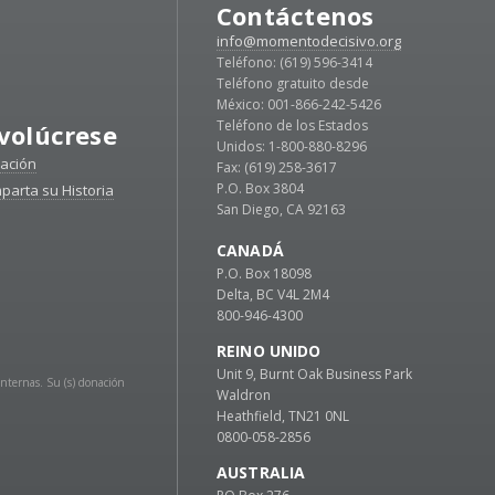
Contáctenos
info@momentodecisivo.org
Teléfono: (619) 596-3414
Teléfono gratuito desde
México: 001-866-242-5426
Teléfono de los Estados
volúcrese
Unidos: 1-800-880-8296
ación
Fax: (619) 258-3617
P.O. Box 3804
parta su Historia
San Diego, CA 92163
CANADÁ
P.O. Box 18098
Delta, BC V4L 2M4
800-946-4300
REINO UNIDO
Unit 9, Burnt Oak Business Park
Internas. Su (s) donación
Waldron
Heathfield, TN21 0NL
0800-058-2856
AUSTRALIA