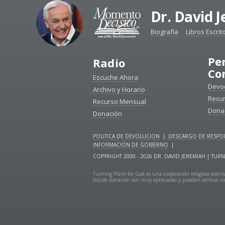
Dr. David 
Biografía
Libros Escrit
Pe
Radio
Co
Escuche Ahora
Devoc
Archivo y Horario
Recu
Recurso Mensual
Dona
Donación
POLITICA DE DEVOLUCION
|
DESCARGO DE RESPON
INFORMACIÓN DE GOBIERNO
|
COPYRIGHT 2000 - 2026 DR. DAVID JEREMIAH | T
Turning Point for God es una corporación religiosa exenta
(es) de donación son muy apreciadas y pueden calificar co