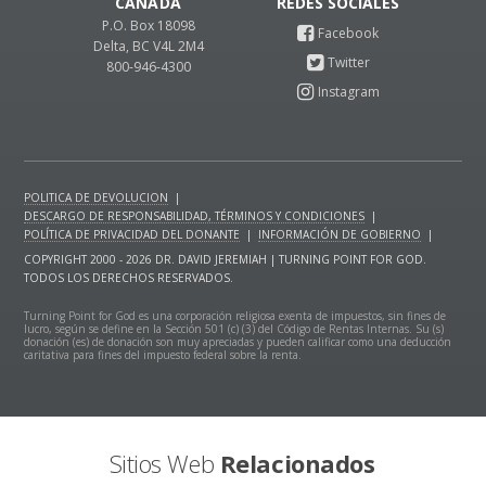
CANADÁ
P.O. Box 18098
Delta, BC V4L 2M4
800-946-4300
POLITICA DE DEVOLUCION
|
DESCARGO DE RESPONSABILIDAD, TÉRMINOS Y CONDICIONES
|
POLÍTICA DE PRIVACIDAD DEL DONANTE
|
INFORMACIÓN DE GOBIERNO
|
COPYRIGHT 2000 - 2026 DR. DAVID JEREMIAH | TURNING POINT FOR GOD.
TODOS LOS DERECHOS RESERVADOS.
Turning Point for God es una corporación religiosa exenta de impuestos, sin fines de
lucro, según se define en la Sección 501 (c) (3) del Código de Rentas Internas. Su (s)
donación (es) de donación son muy apreciadas y pueden calificar como una deducción
caritativa para fines del impuesto federal sobre la renta.
Sitios Web
Relacionados