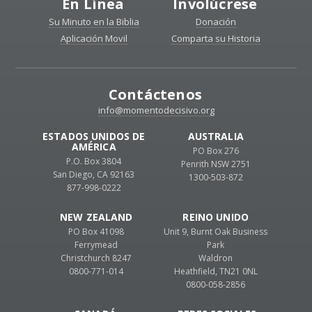
En Línea
Involúcrese
Su Minuto en la Biblia
Donación
Aplicación Movil
Comparta su Historia
Contáctenos
info@momentodecisivo.org
ESTADOS UNIDOS DE
AUSTRALIA
AMÉRICA
PO Box 276
P.O. Box 3804
Penrith NSW 2751
San Diego, CA 92163
1300-503-872
877-998-0222
NEW ZEALAND
REINO UNIDO
PO Box 41098
Unit 9, Burnt Oak Business
Ferrymead
Park
Christchurch 8247
Waldron
0800-771-014
Heathfield, TN21 0NL
0800-058-2856