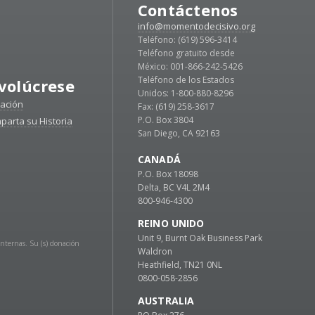
Contáctenos
info@momentodecisivo.org
Teléfono: (619) 596-3414
Teléfono gratuito desde
México: 001-866-242-5426
Teléfono de los Estados
volúcrese
Unidos: 1-800-880-8296
ación
Fax: (619) 258-3617
P.O. Box 3804
parta su Historia
San Diego, CA 92163
CANADÁ
P.O. Box 18098
Delta, BC V4L 2M4
800-946-4300
REINO UNIDO
Unit 9, Burnt Oak Business Park
Internas. Su (s) donación
Waldron
Heathfield, TN21 0NL
0800-058-2856
AUSTRALIA