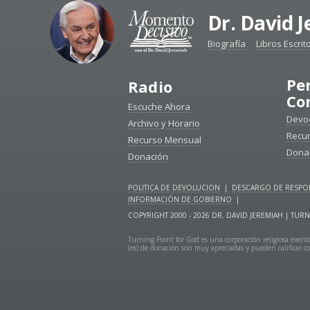
Dr. David 
Biografía
Libros Escrit
Pe
Radio
Co
Escuche Ahora
Devoc
Archivo y Horario
Recu
Recurso Mensual
Dona
Donación
POLITICA DE DEVOLUCION
|
DESCARGO DE RESPON
INFORMACIÓN DE GOBIERNO
|
COPYRIGHT 2000 - 2026 DR. DAVID JEREMIAH | T
Turning Point for God es una corporación religiosa exenta
(es) de donación son muy apreciadas y pueden calificar co