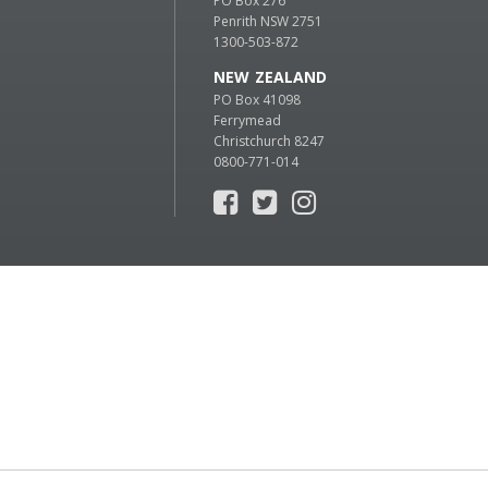
PO Box 276
Penrith NSW 2751
1300-503-872
NEW ZEALAND
PO Box 41098
Ferrymead
Christchurch 8247
0800-771-014