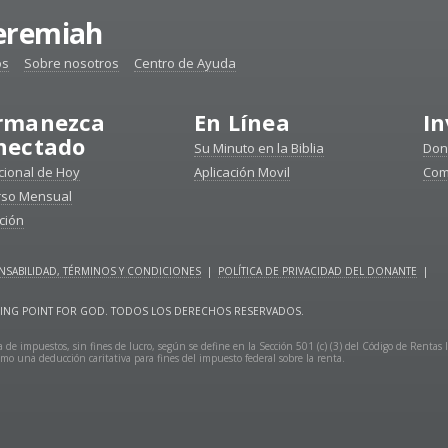
Jeremiah
os
Sobre nosotros
Centro de Ayuda
rmanezca
En Línea
In
nectado
Su Minuto en la Biblia
Don
ional de Hoy
Aplicación Movil
Com
rso Mensual
ción
SABILIDAD, TÉRMINOS Y CONDICIONES
|
POLÍTICA DE PRIVACIDAD DEL DONANTE
|
URNING POINT FOR GOD. TODOS LOS DERECHOS RESERVADOS.
 de impuestos, sin fines de lucro, según se define en la Sección 501 (c) (3) del Código de Rentas 
mo una deducción caritativa para fines del impuesto federal sobre la renta.