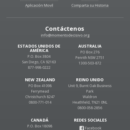
Aplicación Movil
Comparta su Historia
Contáctenos
info@momentodecisivo.org
ESTADOS UNIDOS DE
AUSTRALIA
AMÉRICA
PO Box 276
P.O. Box 3804
Penrith NSW 2751
San Diego, CA 92163
1300-503-872
877-998-0222
NEW ZEALAND
REINO UNIDO
PO Box 41098
Unit 9, Burnt Oak Business
Ferrymead
Park
Christchurch 8247
Waldron
0800-771-014
Heathfield, TN21 0NL
0800-058-2856
CANADÁ
P.O. Box 18098