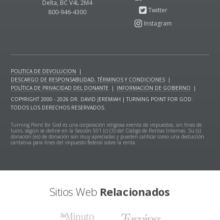
Delta, BC V4L 2M4
800-946-4300
POLITICA DE DEVOLUCION
|
DESCARGO DE RESPONSABILIDAD, TÉRMINOS Y CONDICIONES
|
POLÍTICA DE PRIVACIDAD DEL DONANTE
|
INFORMACIÓN DE GOBIERNO
|
COPYRIGHT 2000 - 2026 DR. DAVID JEREMIAH | TURNING POINT FOR GOD.
TODOS LOS DERECHOS RESERVADOS.
Turning Point for God es una corporación religiosa exenta de impuestos, sin fines de
lucro, según se define en la Sección 501 (c) (3) del Código de Rentas Internas. Su (s)
donación (es) de donación son muy apreciadas y pueden calificar como una deducción
caritativa para fines del impuesto federal sobre la renta.
Sitios Web
Relacionados