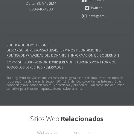
Delta, BC V4L 2M4
800-946-4300
POLITICA DE DEVOLUCION
|
DESCARGO DE RESPONSABILIDAD, TÉRMINOS Y CONDICIONES
|
POLÍTICA DE PRIVACIDAD DEL DONANTE
|
INFORMACIÓN DE GOBIERNO
|
COPYRIGHT 2000 - 2026 DR. DAVID JEREMIAH | TURNING POINT FOR GOD.
TODOS LOS DERECHOS RESERVADOS.
Turning Point for God es una corporación religiosa exenta de impuestos, sin fines de
lucro, según se define en la Sección 501 (c) (3) del Código de Rentas Internas. Su (s)
donación (es) de donación son muy apreciadas y pueden calificar como una deducción
caritativa para fines del impuesto federal sobre la renta.
Sitios Web
Relacionados