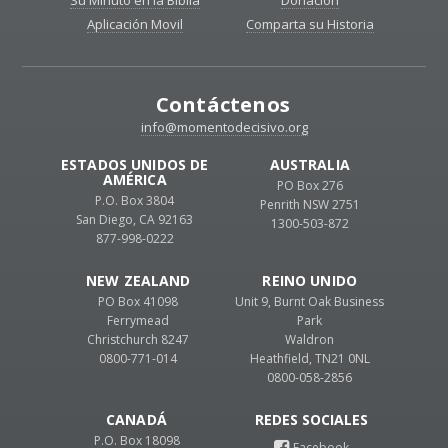
Su Minuto en la Biblia
Donación
Aplicación Movil
Comparta su Historia
Contáctenos
info@momentodecisivo.org
ESTADOS UNIDOS DE
AUSTRALIA
AMÉRICA
PO Box 276
P.O. Box 3804
Penrith NSW 2751
San Diego, CA 92163
1300-503-872
877-998-0222
NEW ZEALAND
REINO UNIDO
PO Box 41098
Unit 9, Burnt Oak Business
Ferrymead
Park
Christchurch 8247
Waldron
0800-771-014
Heathfield, TN21 0NL
0800-058-2856
CANADÁ
P.O. Box 18098