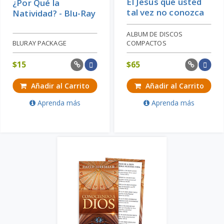
El Jesús que usted
¿Por Qué la
tal vez no conozca
Natividad? - Blu-Ray
ALBUM DE DISCOS
BLURAY PACKAGE
COMPACTOS
$
15
$
65
Añadir al Carrito
Añadir al Carrito
Aprenda más
Aprenda más