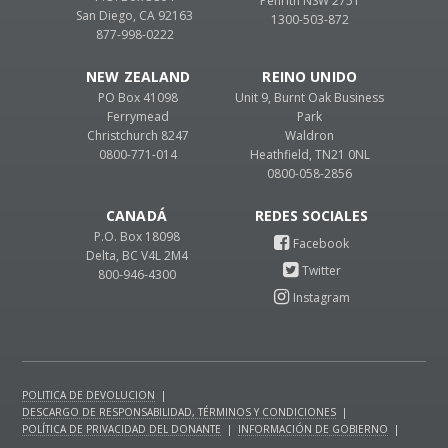
Penrith NSW 2751
San Diego, CA 92163
1300-503-872
877-998-0222
NEW ZEALAND
REINO UNIDO
PO Box 41098
Unit 9, Burnt Oak Business
Ferrymead
Park
Christchurch 8247
Waldron
0800-771-014
Heathfield, TN21 0NL
0800-058-2856
CANADÁ
P.O. Box 18098
Delta, BC V4L 2M4
800-946-4300
POLITICA DE DEVOLUCION
|
DESCARGO DE RESPONSABILIDAD, TÉRMINOS Y CONDICIONES
|
POLÍTICA DE PRIVACIDAD DEL DONANTE
|
INFORMACIÓN DE GOBIERNO
|