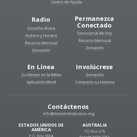
Centro de Ayuda
Permanezca
Radio
Conectado
Escuche Ahora
Devocional de Hoy
Archivo y Horario
Recurso Mensual
Recurso Mensual
Donación
Donación
En Línea
Involúcrese
Su Minuto en la Biblia
Donación
Aplicación Movil
Comparta su Historia
Contáctenos
info@momentodecisivo.org
ESTADOS UNIDOS DE
AUSTRALIA
AMÉRICA
PO Box 276
P.O. Box 3804