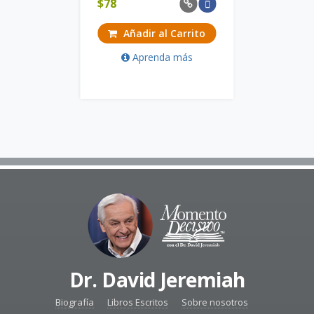
$
78
Añadir al Carrito
Aprenda más
Dr. David Jeremiah
Biografía
Libros Escritos
Sobre nosotros