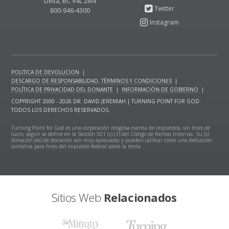
Delta, BC V4L 2M4
800-946-4300
POLITICA DE DEVOLUCION
|
DESCARGO DE RESPONSABILIDAD, TÉRMINOS Y CONDICIONES
|
POLÍTICA DE PRIVACIDAD DEL DONANTE
|
INFORMACIÓN DE GOBIERNO
|
COPYRIGHT 2000 - 2026 DR. DAVID JEREMIAH | TURNING POINT FOR GOD.
TODOS LOS DERECHOS RESERVADOS.
Turning Point for God es una corporación religiosa exenta de impuestos, sin fines de
lucro, según se define en la Sección 501 (c) (3) del Código de Rentas Internas. Su (s)
donación (es) de donación son muy apreciadas y pueden calificar como una deducción
caritativa para fines del impuesto federal sobre la renta.
Sitios Web
Relacionados