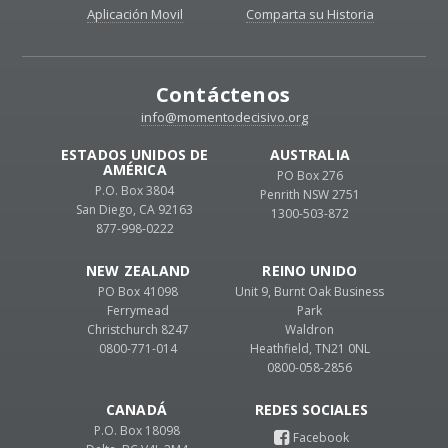
Aplicación Movil
Comparta su Historia
Contáctenos
info@momentodecisivo.org
ESTADOS UNIDOS DE
AUSTRALIA
AMÉRICA
PO Box 276
P.O. Box 3804
Penrith NSW 2751
San Diego, CA 92163
1300-503-872
877-998-0222
NEW ZEALAND
REINO UNIDO
PO Box 41098
Unit 9, Burnt Oak Business
Ferrymead
Park
Christchurch 8247
Waldron
0800-771-014
Heathfield, TN21 0NL
0800-058-2856
CANADÁ
P.O. Box 18098