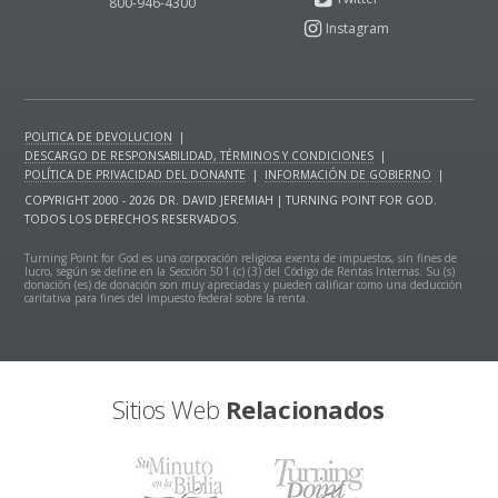
800-946-4300
POLITICA DE DEVOLUCION
|
DESCARGO DE RESPONSABILIDAD, TÉRMINOS Y CONDICIONES
|
POLÍTICA DE PRIVACIDAD DEL DONANTE
|
INFORMACIÓN DE GOBIERNO
|
COPYRIGHT 2000 - 2026 DR. DAVID JEREMIAH | TURNING POINT FOR GOD.
TODOS LOS DERECHOS RESERVADOS.
Turning Point for God es una corporación religiosa exenta de impuestos, sin fines de
lucro, según se define en la Sección 501 (c) (3) del Código de Rentas Internas. Su (s)
donación (es) de donación son muy apreciadas y pueden calificar como una deducción
caritativa para fines del impuesto federal sobre la renta.
Sitios Web
Relacionados