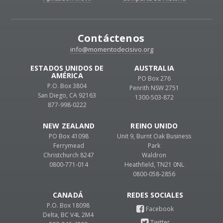
Contáctenos
info@momentodecisivo.org
ESTADOS UNIDOS DE
AUSTRALIA
AMÉRICA
PO Box 276
P.O. Box 3804
Penrith NSW 2751
San Diego, CA 92163
1300-503-872
877-998-0222
NEW ZEALAND
REINO UNIDO
PO Box 41098
Unit 9, Burnt Oak Business
Ferrymead
Park
Christchurch 8247
Waldron
0800-771-014
Heathfield, TN21 0NL
0800-058-2856
CANADÁ
P.O. Box 18098
Delta, BC V4L 2M4