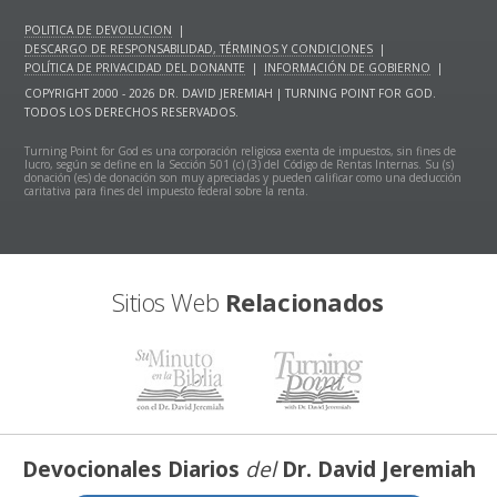
POLITICA DE DEVOLUCION
|
DESCARGO DE RESPONSABILIDAD, TÉRMINOS Y CONDICIONES
|
POLÍTICA DE PRIVACIDAD DEL DONANTE
|
INFORMACIÓN DE GOBIERNO
|
COPYRIGHT 2000 - 2026 DR. DAVID JEREMIAH | TURNING POINT FOR GOD.
TODOS LOS DERECHOS RESERVADOS.
Turning Point for God es una corporación religiosa exenta de impuestos, sin fines de
lucro, según se define en la Sección 501 (c) (3) del Código de Rentas Internas. Su (s)
donación (es) de donación son muy apreciadas y pueden calificar como una deducción
caritativa para fines del impuesto federal sobre la renta.
Sitios Web
Relacionados
Devocionales Diarios
del
Dr. David Jeremiah