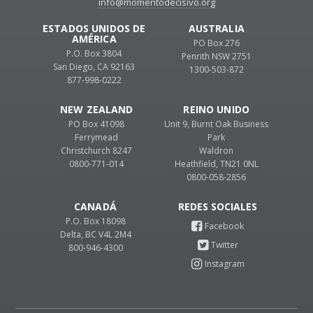
info@momentodecisivo.org
ESTADOS UNIDOS DE
AUSTRALIA
AMÉRICA
PO Box 276
P.O. Box 3804
Penrith NSW 2751
San Diego, CA 92163
1300-503-872
877-998-0222
NEW ZEALAND
REINO UNIDO
PO Box 41098
Unit 9, Burnt Oak Business
Ferrymead
Park
Christchurch 8247
Waldron
0800-771-014
Heathfield, TN21 0NL
0800-058-2856
CANADÁ
P.O. Box 18098
Delta, BC V4L 2M4
800-946-4300