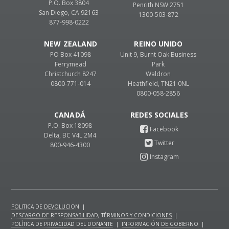
P.O. Box 3804
Penrith NSW 2751
San Diego, CA 92163
1300-503-872
877-998-0222
NEW ZEALAND
REINO UNIDO
PO Box 41098
Unit 9, Burnt Oak Business
Ferrymead
Park
Christchurch 8247
Waldron
0800-771-014
Heathfield, TN21 0NL
0800-058-2856
CANADÁ
P.O. Box 18098
Delta, BC V4L 2M4
800-946-4300
POLITICA DE DEVOLUCION
|
DESCARGO DE RESPONSABILIDAD, TÉRMINOS Y CONDICIONES
|
POLÍTICA DE PRIVACIDAD DEL DONANTE
|
INFORMACIÓN DE GOBIERNO
|