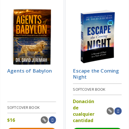
Añadir al Carrito
Price: $10
Aprenda más
Agents of Babylon
Escape the Coming
Night
SOFTCOVER BOOK
Donación
de
SOFTCOVER BOOK
cualquier
$
16
cantidad