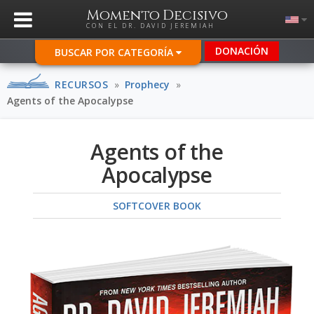
Momento Decisivo
CON EL DR. DAVID JEREMIAH
DONACIÓN
BUSCAR POR CATEGORÍA
RECURSOS
»
Prophecy
»
Agents of the Apocalypse
Agents of the
Apocalypse
SOFTCOVER BOOK