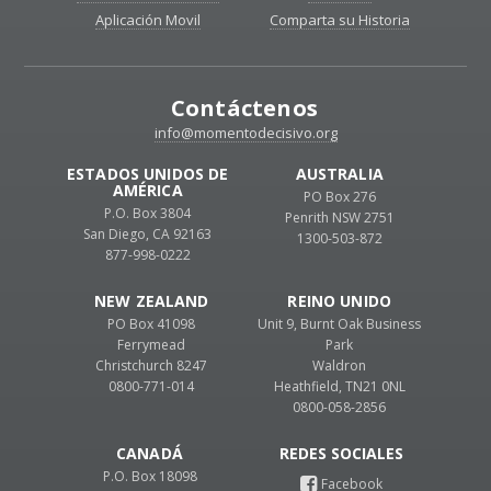
Aplicación Movil
Comparta su Historia
Contáctenos
info@momentodecisivo.org
ESTADOS UNIDOS DE
AUSTRALIA
AMÉRICA
PO Box 276
P.O. Box 3804
Penrith NSW 2751
San Diego, CA 92163
1300-503-872
877-998-0222
NEW ZEALAND
REINO UNIDO
PO Box 41098
Unit 9, Burnt Oak Business
Ferrymead
Park
Christchurch 8247
Waldron
0800-771-014
Heathfield, TN21 0NL
0800-058-2856
CANADÁ
P.O. Box 18098