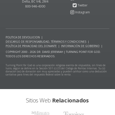
Delta, BC V4L 2M4
800-946-4300
POLITICA DE DEVOLUCION
|
DESCARGO DE RESPONSABILIDAD, TÉRMINOS Y CONDICIONES
|
POLÍTICA DE PRIVACIDAD DEL DONANTE
|
INFORMACIÓN DE GOBIERNO
|
COPYRIGHT 2000 - 2026 DR. DAVID JEREMIAH | TURNING POINT FOR GOD.
TODOS LOS DERECHOS RESERVADOS.
Turning Point for God es una corporación religiosa exenta de impuestos, sin fines de
lucro, según se define en la Sección 501 (c) (3) del Código de Rentas Internas. Su (s)
donación (es) de donación son muy apreciadas y pueden calificar como una deducción
caritativa para fines del impuesto federal sobre la renta.
Sitios Web
Relacionados