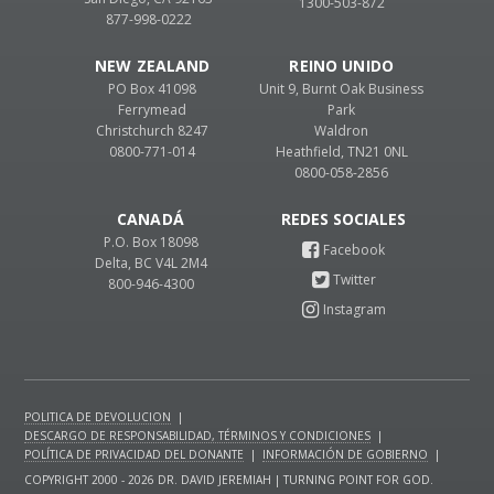
1300-503-872
877-998-0222
NEW ZEALAND
REINO UNIDO
PO Box 41098
Unit 9, Burnt Oak Business
Ferrymead
Park
Christchurch 8247
Waldron
0800-771-014
Heathfield, TN21 0NL
0800-058-2856
CANADÁ
P.O. Box 18098
Delta, BC V4L 2M4
800-946-4300
POLITICA DE DEVOLUCION
|
DESCARGO DE RESPONSABILIDAD, TÉRMINOS Y CONDICIONES
|
POLÍTICA DE PRIVACIDAD DEL DONANTE
|
INFORMACIÓN DE GOBIERNO
|
COPYRIGHT 2000 - 2026 DR. DAVID JEREMIAH | TURNING POINT FOR GOD.