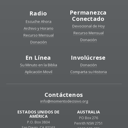
Permanezca
Radio
Conectado
Escuche Ahora
Devocional de Hoy
Archivo y Horario
Recurso Mensual
Recurso Mensual
Donación
Donación
En Línea
Involúcrese
Su Minuto en la Biblia
Donación
Aplicación Movil
Comparta su Historia
Contáctenos
info@momentodecisivo.org
ESTADOS UNIDOS DE
AUSTRALIA
AMÉRICA
PO Box 276
P.O. Box 3804
Penrith NSW 2751
San Diego, CA 92163