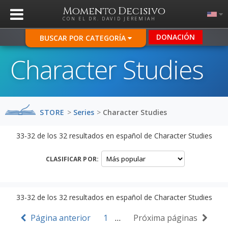
Momento Decisivo
CON EL DR. DAVID JEREMIAH
DONACIÓN
BUSCAR POR CATEGORÍA
Character Studies
STORE
>
Series
>
Character Studies
33-32
de los
32
resultados en español de
Character Studies
CLASIFICAR POR:
33-32
de los
32
resultados en español de
Character Studies
Página anterior
1
…
Próxima páginas