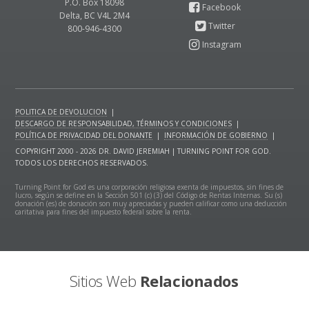
P.O. Box 18098
Delta, BC V4L 2M4
800-946-4300
POLITICA DE DEVOLUCION
|
DESCARGO DE RESPONSABILIDAD, TÉRMINOS Y CONDICIONES
|
POLÍTICA DE PRIVACIDAD DEL DONANTE
|
INFORMACIÓN DE GOBIERNO
|
COPYRIGHT 2000 - 2026 DR. DAVID JEREMIAH | TURNING POINT FOR GOD.
TODOS LOS DERECHOS RESERVADOS.
Turning Point for God es una corporación religiosa exenta de impuestos, sin fines de
lucro, según se define en la Sección 501 (c) (3) del Código de Rentas Internas. Su (s)
donación (es) de donación son muy apreciadas y pueden calificar como una deducción
caritativa para fines del impuesto federal sobre la renta.
Sitios Web
Relacionados