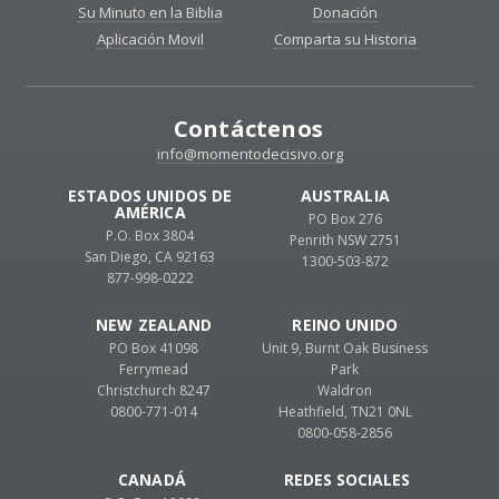
Su Minuto en la Biblia
Donación
Aplicación Movil
Comparta su Historia
Contáctenos
info@momentodecisivo.org
ESTADOS UNIDOS DE
AUSTRALIA
AMÉRICA
PO Box 276
P.O. Box 3804
Penrith NSW 2751
San Diego, CA 92163
1300-503-872
877-998-0222
NEW ZEALAND
REINO UNIDO
PO Box 41098
Unit 9, Burnt Oak Business
Ferrymead
Park
Christchurch 8247
Waldron
0800-771-014
Heathfield, TN21 0NL
0800-058-2856
CANADÁ