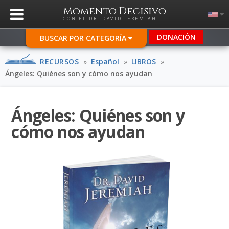
Momento Decisivo
CON EL DR. DAVID JEREMIAH
DONACIÓN
BUSCAR POR CATEGORÍA
RECURSOS
»
Español
»
LIBROS
»
Ángeles: Quiénes son y cómo nos ayudan
Ángeles: Quiénes son y
cómo nos ayudan