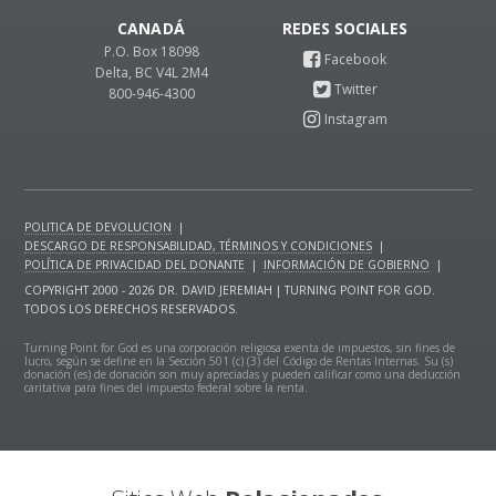
CANADÁ
P.O. Box 18098
Delta, BC V4L 2M4
800-946-4300
POLITICA DE DEVOLUCION
|
DESCARGO DE RESPONSABILIDAD, TÉRMINOS Y CONDICIONES
|
POLÍTICA DE PRIVACIDAD DEL DONANTE
|
INFORMACIÓN DE GOBIERNO
|
COPYRIGHT 2000 - 2026 DR. DAVID JEREMIAH | TURNING POINT FOR GOD.
TODOS LOS DERECHOS RESERVADOS.
Turning Point for God es una corporación religiosa exenta de impuestos, sin fines de
lucro, según se define en la Sección 501 (c) (3) del Código de Rentas Internas. Su (s)
donación (es) de donación son muy apreciadas y pueden calificar como una deducción
caritativa para fines del impuesto federal sobre la renta.