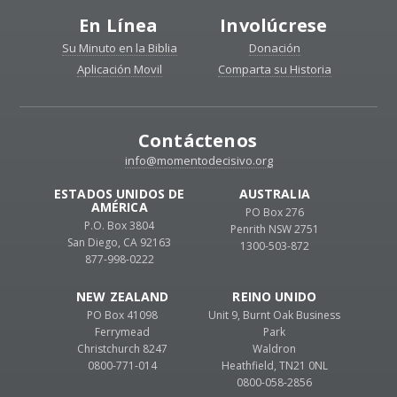
En Línea
Involúcrese
Su Minuto en la Biblia
Donación
Aplicación Movil
Comparta su Historia
Contáctenos
info@momentodecisivo.org
ESTADOS UNIDOS DE
AUSTRALIA
AMÉRICA
PO Box 276
P.O. Box 3804
Penrith NSW 2751
San Diego, CA 92163
1300-503-872
877-998-0222
NEW ZEALAND
REINO UNIDO
PO Box 41098
Unit 9, Burnt Oak Business
Ferrymead
Park
Christchurch 8247
Waldron
0800-771-014
Heathfield, TN21 0NL
0800-058-2856