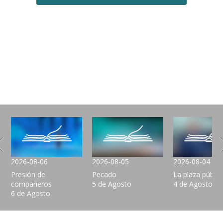
2026-08-06
2026-08-05
2026-08-04
Presión de
Pecado
La plaza públic
compañeros
5 de Agosto
4 de Agosto
6 de Agosto