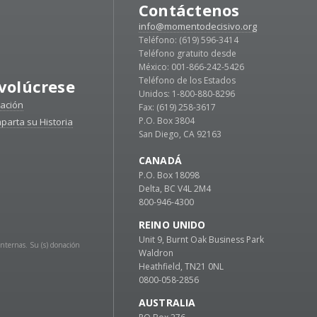
Contáctenos
info@momentodecisivo.org
Teléfono: (619) 596-3414
Teléfono gratuito desde
México: 001-866-242-5426
Teléfono de los Estados
volúcrese
Unidos: 1-800-880-8296
ación
Fax: (619) 258-3617
P.O. Box 3804
parta su Historia
San Diego, CA 92163
CANADÁ
P.O. Box 18098
Delta, BC V4L 2M4
800-946-4300
REINO UNIDO
Unit 9, Burnt Oak Business Park
Internas. Su (s) donación
Waldron
Heathfield, TN21 0NL
0800-058-2856
AUSTRALIA