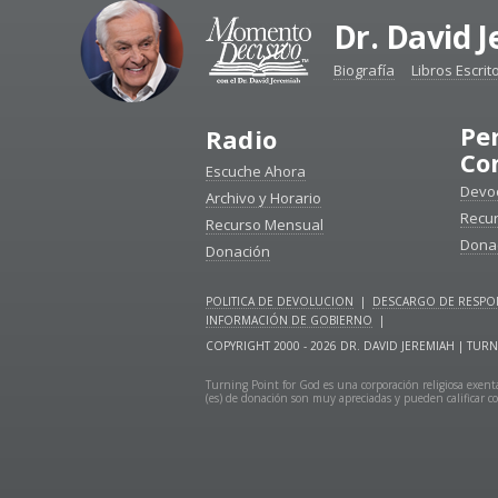
Dr. David 
Biografía
Libros Escrit
Pe
Radio
Co
Escuche Ahora
Devoc
Archivo y Horario
Recu
Recurso Mensual
Dona
Donación
POLITICA DE DEVOLUCION
|
DESCARGO DE RESPON
INFORMACIÓN DE GOBIERNO
|
COPYRIGHT 2000 - 2026 DR. DAVID JEREMIAH | T
Turning Point for God es una corporación religiosa exenta
(es) de donación son muy apreciadas y pueden calificar co