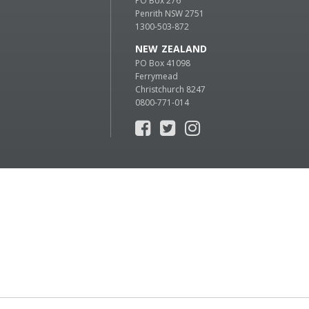
PO Box 276
Penrith NSW 2751
1300-503-872
NEW ZEALAND
PO Box 41098
Ferrymead
Christchurch 8247
0800-771-014