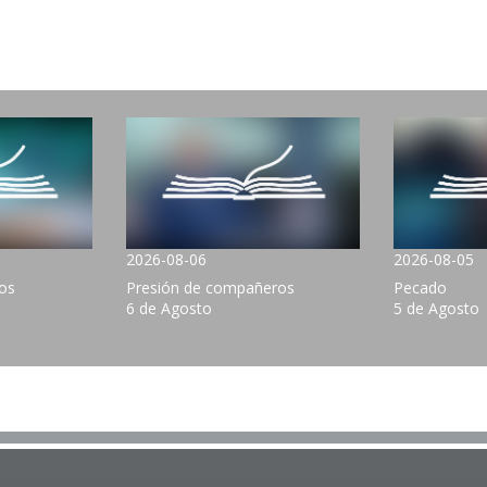
2026-08-06
2026-08-05
ños
Presión de compañeros
Pecado
6 de Agosto
5 de Agosto