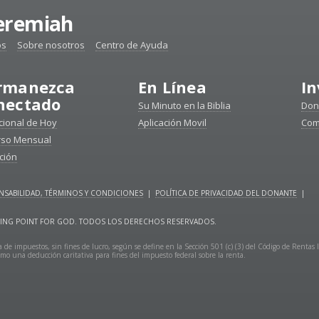
Jeremiah
os
Sobre nosotros
Centro de Ayuda
rmanezca
En Línea
In
nectado
Su Minuto en la Biblia
Don
ional de Hoy
Aplicación Movil
Com
rso Mensual
ción
SABILIDAD, TÉRMINOS Y CONDICIONES
|
POLÍTICA DE PRIVACIDAD DEL DONANTE
|
URNING POINT FOR GOD. TODOS LOS DERECHOS RESERVADOS.
 de impuestos, sin fines de lucro, según se define en la Sección 501 (c) (3) del Código de Rentas 
mo una deducción caritativa para fines del impuesto federal sobre la renta.